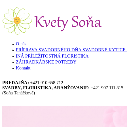
Skočiť na hlavný obsah
O nás
PRÍPRAVA SVADOBNÉHO DŇA SVADOBNÉ KYTICE
INÁ PRÍLEŽITOSTNÁ FLORISTIKA
ZÁHRADKÁRSKE POTREBY
Kontakt
PREDAJŇA:
+421 910 658 712
SVADBY, FLORISTIKA, ARANŽOVANIE:
+421 907 111 815
(Soňa Tanáčková)